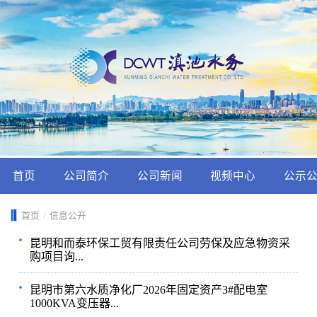
首页
公司简介
公司新闻
视频中心
公示
首页
/
信息公开
昆明和而泰环保工贸有限责任公司劳保及应急物资采
购项目询...
昆明市第六水质净化厂2026年固定资产3#配电室
1000KVA变压器...