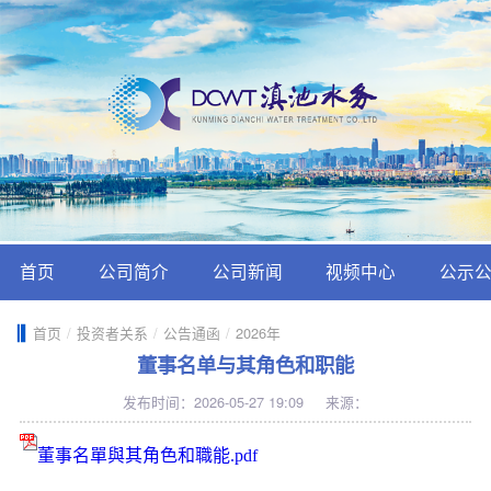
首页
公司简介
公司新闻
视频中心
公示
首页
/
投资者关系
/
公告通函
/
2026年
董事名单与其角色和职能
发布时间：2026-05-27 19:09
来源：
董事名單與其角色和職能.pdf