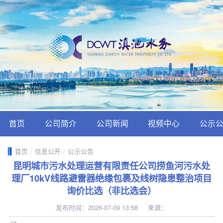
首页
公司简介
公司新闻
视频中心
公示
首页
/
信息公开
/
公示公告
昆明城市污水处理运营有限责任公司捞鱼河污水处
理厂10kV线路避雷器绝缘包裹及线树隐患整治项目
询价比选（非比选会）
发布时间：2026-07-09 13:58
来源：